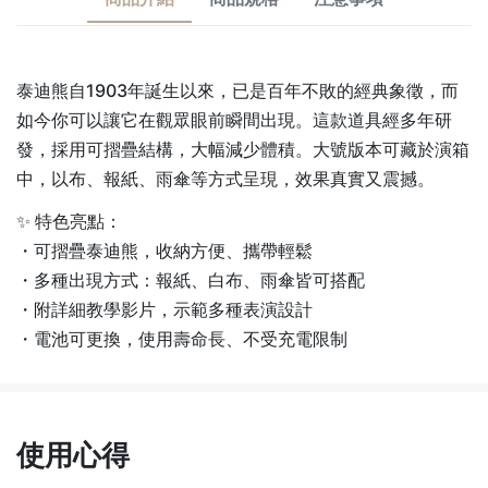
泰迪熊自1903年誕生以來，已是百年不敗的經典象徵，而
如今你可以讓它在觀眾眼前瞬間出現。這款道具經多年研
發，採用可摺疊結構，大幅減少體積。大號版本可藏於演箱
中，以布、報紙、雨傘等方式呈現，效果真實又震撼。
✨ 特色亮點：
・可摺疊泰迪熊，收納方便、攜帶輕鬆
・多種出現方式：報紙、白布、雨傘皆可搭配
・附詳細教學影片，示範多種表演設計
・電池可更換，使用壽命長、不受充電限制
使用心得