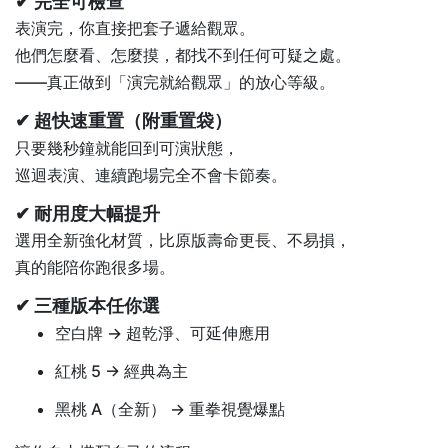
✔
完全可檢查
表演完，你直接把套子遞給觀眾。
他們怎麼看、怎麼摸，都找不到任何可疑之處。
——真正做到「演完就給觀眾」的放心等級。
✔
超快速重置（附重置袋）
只要幾秒鐘就能回到可演狀態，
巡迴表演、連續跑場完全不會卡節奏。
✔
耐用度大幅提升
選用全新強化材質，比原版壽命更長、不易損，
真的能陪你跑很多場。
✔
三種版本任你選
空白牌 → 超乾淨、可延伸應用
紅桃 5 → 經典為主
黑桃 A（全新） → 重拳視覺爆點