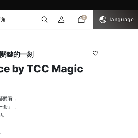
紅利點數!!
註冊會員贈送紅利
0
清角
language
關鍵的一刻
ce by TCC Magic
都愛看，
一套」，
點。
蹤，