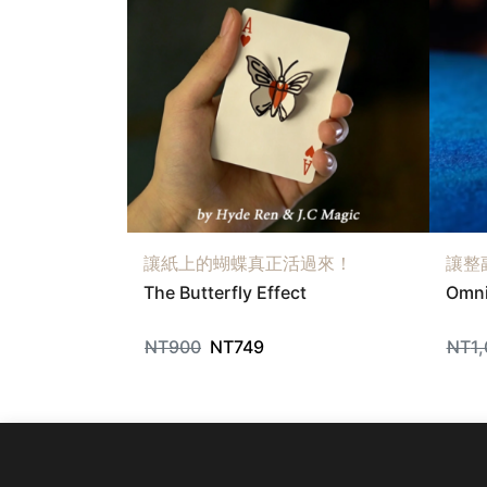
讓紙上的蝴蝶真正活過來！
讓整
The Butterfly Effect
Omni
NT
900
NT
749
NT
1