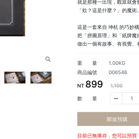
就是那種一出現，觀眾就會
「欸？這是什麼？」的魔術
這是一套來自 坤杭 的巧妙
把「拼圖原理」和「紙牌魔
做出一個有故事、有視覺、
重 量
1.00KG
商品編號
006546
899
NT
1,100
數 量
開放預購
目前已無庫存，您可以預買