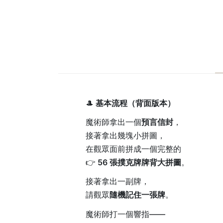
🎩
基本流程（背面版本）
魔術師拿出一個
預言信封
，
接著拿出幾塊小拼圖，
在觀眾面前拼成一個完整的
👉
56 張撲克牌牌背大拼圖
。
接著拿出一副牌，
請觀眾
隨機記住一張牌
。
魔術師打一個響指——