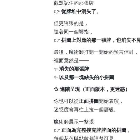
觀眾記住的那張牌
👉
從牌堆中消失了
。
但更誇張的是，
隨著同一個響指，
👉
拼圖上對應的那一張牌，也消失不
最後，魔術師打開一開始的預言信封，
裡面竟然是——
✨
消失的那張牌
✨
以及那一塊缺失的小拼圖
🔁
進階呈現（正面版本，更迷惑）
你也可以從
正面拼圖
開始表演，
迷惑度會再往上拉一個層級。
魔術師展示一整張
👉
正面為完整撲克牌牌面的拼圖
，
每個花色與點數都清楚可見。