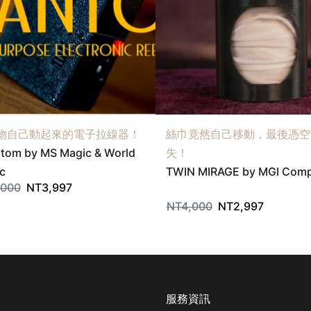
物自己動起來的電子拉線器！
絲巾竟然自己移動，最後憑空
tom by MS Magic & World
失！
c
TWIN MIRAGE by MGI Com
,000
NT
3,997
NT
4,000
NT
2,997
服務資訊