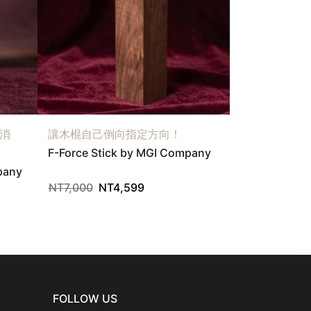
消
讓木棍自己倒向指定方向！
讓鈴鐺自己響
F-Force Stick by MGI Company
MASTER BEL
pany
MGI Compan
NT
7,000
NT
4,599
NT
7,000
NT
FOLLOW US