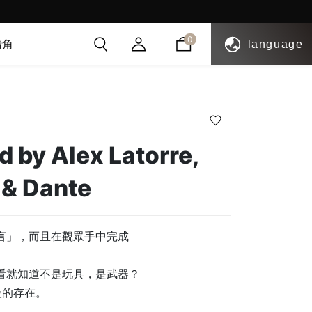
註冊會員贈送紅利點數!!
0
清角
language
 by Alex Latorre,
 & Dante
言」，而且在觀眾手中完成
看就知道不是玩具，是武器？
等級的存在。