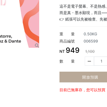
這不是電子螢幕、不是熱感
而是真・墨水顯現，而且—
👉 紙張可以先被檢查、先
重 量
0.50KG
商品編號
006599
949
NT
1,100
數 量
開放預購
目前已無庫存，您可以預買