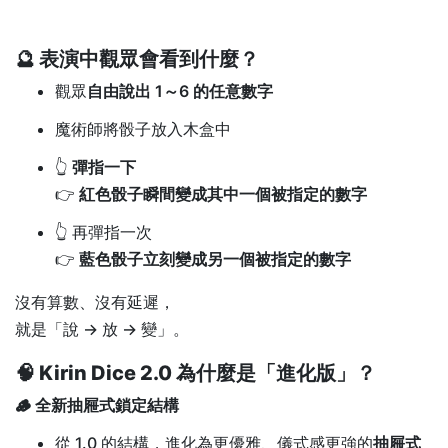
🔮 表演中觀眾會看到什麼？
觀眾
自由說出 1～6 的任意數字
魔術師將骰子放入木盒中
👆
彈指一下
👉
紅色骰子瞬間變成其中一個被指定的數字
👆 再彈指一次
👉
藍色骰子立刻變成另一個被指定的數字
沒有算數、沒有延遲，
就是「說 → 放 → 變」。
🧠 Kirin Dice 2.0 為什麼是「進化版」？
🪵 全新抽屜式鎖定結構
從 1.0 的結構，進化為更優雅、儀式感更強的
抽屜式