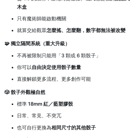
木盒
只有魔術師能啟動機關
就算交給觀眾
怎麼搖、怎麼翻，數字都無法被改變
🧩 獨立隔間系統（重大升級）
不再被限制只能用「3 顆或 6 顆骰子」
你可以
自由決定使用骰子數量
直接解鎖更多流程、更多創作可能
🎲 骰子外觀極自然
標準
18mm 紅／藍塑膠骰
日常、常見、不突兀
也可自行更換為
相同尺寸的其他骰子